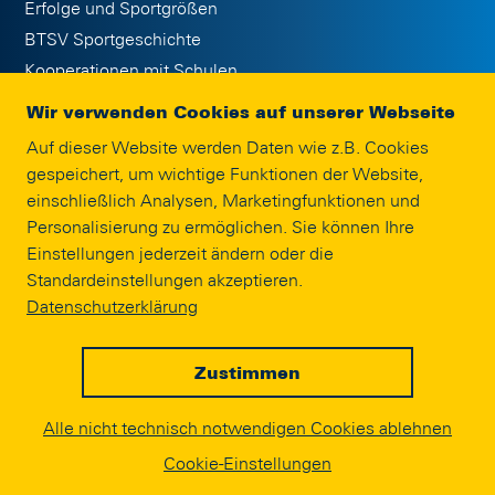
Erfolge und Sportgrößen
BTSV Sportgeschichte
Kooperationen mit Schulen
Publikationen
Wir verwenden Cookies auf unserer Webseite
Jobs
Auf dieser Website werden Daten wie z.B. Cookies
Eintracht Braunschweig Stiftung
gespeichert, um wichtige Funktionen der Website,
Interne Meldestelle
einschließlich Analysen, Marketingfunktionen und
Impressum
Personalisierung zu ermöglichen. Sie können Ihre
Einstellungen jederzeit ändern oder die
Standardeinstellungen akzeptieren.
SPONSORING
Datenschutzerklärung
Zustimmen
© EINTRACHT.COM 2020
Alle nicht technisch notwendigen Cookies ablehnen
powered by
Cookie-Einstellungen