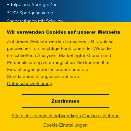
Erfolge und Sportgrößen
BTSV Sportgeschichte
Kooperationen mit Schulen
Publikationen
Wir verwenden Cookies auf unserer Webseite
Jobs
Auf dieser Website werden Daten wie z.B. Cookies
Eintracht Braunschweig Stiftung
gespeichert, um wichtige Funktionen der Website,
Interne Meldestelle
einschließlich Analysen, Marketingfunktionen und
Impressum
Personalisierung zu ermöglichen. Sie können Ihre
Einstellungen jederzeit ändern oder die
Standardeinstellungen akzeptieren.
SPONSORING
Datenschutzerklärung
Zustimmen
© EINTRACHT.COM 2020
Alle nicht technisch notwendigen Cookies ablehnen
powered by
Cookie-Einstellungen