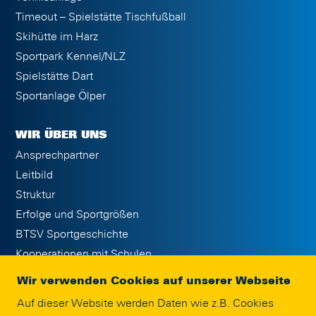
Timeout – Spielstätte Tischfußball
Skihütte im Harz
Sportpark Kennel/NLZ
Spielstätte Dart
Sportanlage Ölper
WIR ÜBER UNS
Ansprechpartner
Leitbild
Struktur
Erfolge und Sportgrößen
BTSV Sportgeschichte
Kooperationen mit Schulen
Publikationen
Wir verwenden Cookies auf unserer Webseite
Jobs
Auf dieser Website werden Daten wie z.B. Cookies
Eintracht Braunschweig Stiftung