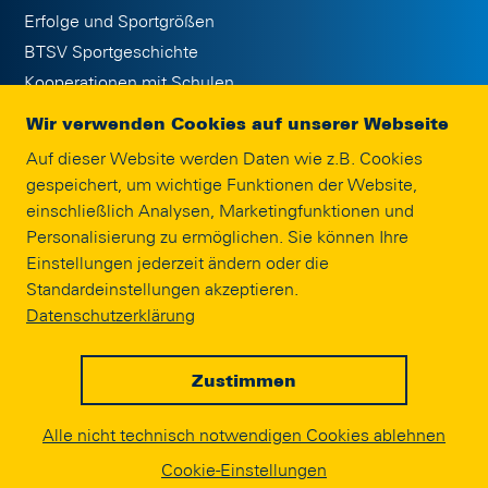
Erfolge und Sportgrößen
BTSV Sportgeschichte
Kooperationen mit Schulen
Publikationen
Wir verwenden Cookies auf unserer Webseite
Jobs
Auf dieser Website werden Daten wie z.B. Cookies
Eintracht Braunschweig Stiftung
gespeichert, um wichtige Funktionen der Website,
Interne Meldestelle
einschließlich Analysen, Marketingfunktionen und
Impressum
Personalisierung zu ermöglichen. Sie können Ihre
Einstellungen jederzeit ändern oder die
Standardeinstellungen akzeptieren.
SPONSORING
Datenschutzerklärung
Zustimmen
© EINTRACHT.COM 2020
Alle nicht technisch notwendigen Cookies ablehnen
powered by
Cookie-Einstellungen