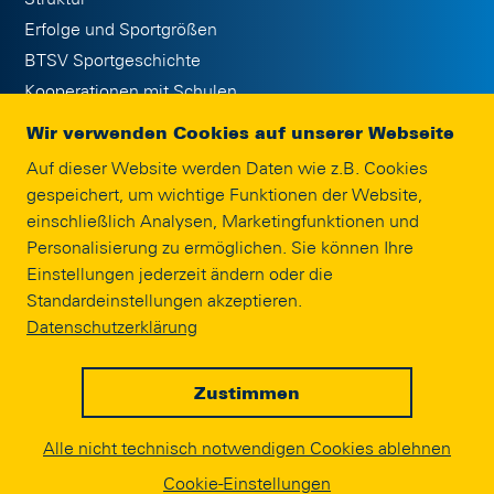
Erfolge und Sportgrößen
BTSV Sportgeschichte
Kooperationen mit Schulen
Publikationen
Wir verwenden Cookies auf unserer Webseite
Jobs
Auf dieser Website werden Daten wie z.B. Cookies
Eintracht Braunschweig Stiftung
gespeichert, um wichtige Funktionen der Website,
Interne Meldestelle
einschließlich Analysen, Marketingfunktionen und
Impressum
Personalisierung zu ermöglichen. Sie können Ihre
Einstellungen jederzeit ändern oder die
Standardeinstellungen akzeptieren.
SPONSORING
Datenschutzerklärung
Zustimmen
© EINTRACHT.COM 2020
Alle nicht technisch notwendigen Cookies ablehnen
powered by
Cookie-Einstellungen