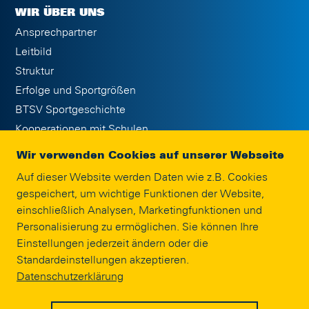
WIR ÜBER UNS
Ansprechpartner
Leitbild
Struktur
Erfolge und Sportgrößen
BTSV Sportgeschichte
Kooperationen mit Schulen
Publikationen
Wir verwenden Cookies auf unserer Webseite
Jobs
Auf dieser Website werden Daten wie z.B. Cookies
Eintracht Braunschweig Stiftung
gespeichert, um wichtige Funktionen der Website,
Interne Meldestelle
einschließlich Analysen, Marketingfunktionen und
Impressum
Personalisierung zu ermöglichen. Sie können Ihre
Einstellungen jederzeit ändern oder die
Standardeinstellungen akzeptieren.
SPONSORING
Datenschutzerklärung