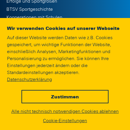
Erfolge und Sportgrößen
BTSV Sportgeschichte
Kooperationen mit Schulen
Publikationen
Wir verwenden Cookies auf unserer Webseite
Jobs
Auf dieser Website werden Daten wie z.B. Cookies
Eintracht Braunschweig Stiftung
gespeichert, um wichtige Funktionen der Website,
Interne Meldestelle
einschließlich Analysen, Marketingfunktionen und
Impressum
Personalisierung zu ermöglichen. Sie können Ihre
Einstellungen jederzeit ändern oder die
Standardeinstellungen akzeptieren.
SPONSORING
Datenschutzerklärung
Zustimmen
© EINTRACHT.COM 2020
Alle nicht technisch notwendigen Cookies ablehnen
powered by
Cookie-Einstellungen