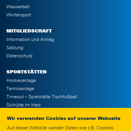
Wasserball
Wintersport
MITGLIEDSCHAFT
Information und Antrag
Satzung
Datenschutz
SPORTSTÄTTEN
Hockeyanlage
Tennisanlage
Timeout – Spielstätte Tischfußball
Skihütte im Harz
Sportpark Kennel/NLZ
Wir verwenden Cookies auf unserer Webseite
Spielstätte Dart
Auf dieser Website werden Daten wie z.B. Cookies
Sportanlage Ölper