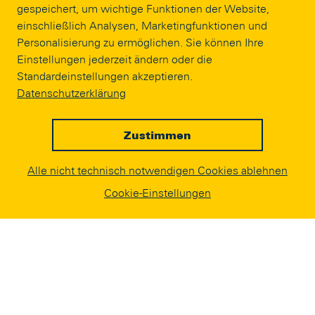
gespeichert, um wichtige Funktionen der Website,
einschließlich Analysen, Marketingfunktionen und
WIR ÜBER UNS
Personalisierung zu ermöglichen. Sie können Ihre
Ansprechpartner
Einstellungen jederzeit ändern oder die
Leitbild
Standardeinstellungen akzeptieren.
Datenschutzerklärung
Struktur
Erfolge und Sportgrößen
BTSV Sportgeschichte
Zustimmen
Kooperationen mit Schulen
Alle nicht technisch notwendigen Cookies ablehnen
Publikationen
Cookie-Einstellungen
Jobs
Eintracht Braunschweig Stiftung
Interne Meldestelle
Impressum
SPONSORING