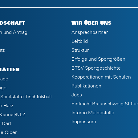
EDSCHAFT
WIR ÜBER UNS
n und Antrag
Ansprechpartner
Leitbild
tz
Struktur
Erfolge und Sportgrößen
BTSV Sportgeschichte
TÄTTEN
Kooperationen mit Schulen
lage
Publikationen
age
Jobs
Spielstätte Tischfußball
Eintracht Braunschweig Stiftu
m Harz
Interne Meldestelle
 Kennel/NLZ
Impressum
e Dart
ge Ölper