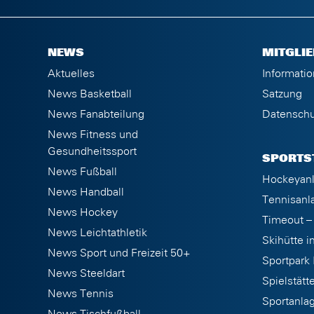
NEWS
MITGLI
Aktuelles
Informatio
News Basketball
Satzung
News Fanabteilung
Datenschu
News Fitness und
Gesundheitssport
SPORTS
News Fußball
Hockeyan
News Handball
Tennisanl
News Hockey
Timeout – 
News Leichtathletik
Skihütte i
News Sport und Freizeit 50+
Sportpark
News Steeldart
Spielstätt
News Tennis
Sportanla
News Tischfußball